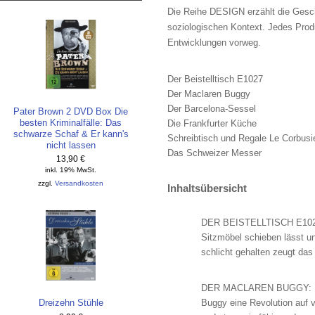
Die Reihe DESIGN erzählt die Gesch
soziologischen Kontext. Jedes Produ
Entwicklungen vorweg.
Der Beistelltisch E1027
Der Maclaren Buggy
Der Barcelona-Sessel
Pater Brown 2 DVD Box Die
besten Kriminalfälle: Das
Die Frankfurter Küche
schwarze Schaf & Er kann's
Schreibtisch und Regale Le Corbusi
nicht lassen
Das Schweizer Messer
13,90 €
inkl. 19% MwSt.
zzgl.
Versandkosten
Inhaltsübersicht
DER BEISTELLTISCH E1027 V
Sitzmöbel schieben lässt un
schlicht gehalten zeugt da
DER MACLAREN BUGGY: 1967 
Dreizehn Stühle
Buggy eine Revolution auf vi