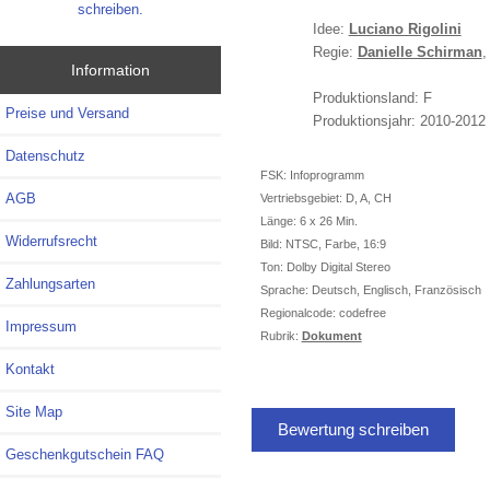
schreiben.
Idee:
Luciano Rigolini
Regie:
Danielle Schirman
Information
Produktionsland: F
Preise und Versand
Produktionsjahr: 2010-2012
Datenschutz
FSK: Infoprogramm
AGB
Vertriebsgebiet: D, A, CH
Länge: 6 x 26 Min.
Widerrufsrecht
Bild: NTSC, Farbe, 16:9
Ton: Dolby Digital Stereo
Zahlungsarten
Sprache: Deutsch, Englisch, Französisch
Regionalcode: codefree
Impressum
Rubrik:
Dokument
Kontakt
Site Map
Bewertung schreiben
Geschenkgutschein FAQ