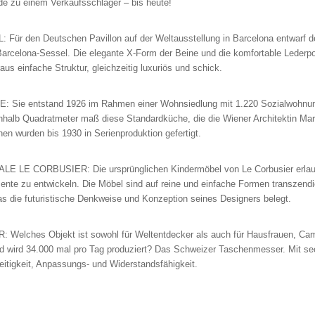
de zu einem Verkaufsschlager – bis heute!
 den Deutschen Pavillon auf der Weltausstellung in Barcelona entwarf der
rcelona-Sessel. Die elegante X-Form der Beine und die komfortable Lederpol
us einfache Struktur, gleichzeitig luxuriös und schick.
e entstand 1926 im Rahmen einer Wohnsiedlung mit 1.220 Sozialwohnunge
halb Quadratmeter maß diese Standardküche, die die Wiener Architektin Marg
en wurden bis 1930 in Serienproduktion gefertigt.
LE CORBUSIER: Die ursprünglichen Kindermöbel von Le Corbusier erlaub
te zu entwickeln. Die Möbel sind auf reine und einfache Formen transzendier
 was die futuristische Denkweise und Konzeption seines Designers belegt.
ches Objekt ist sowohl für Weltentdecker als auch für Hausfrauen, Cam
nd wird 34.000 mal pro Tag produziert? Das Schweizer Taschenmesser. Mit se
seitigkeit, Anpassungs- und Widerstandsfähigkeit.