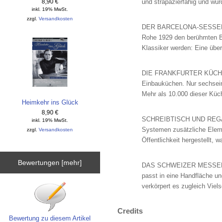
8,90 €
und strapazierfähig und wur
inkl. 19% MwSt.
zzgl.
Versandkosten
DER BARCELONA-SESSEL: Für
Rohe 1929 den berühmten Ba
Klassiker werden: Eine übera
DIE FRANKFURTER KÜCHE: Si
Einbauküchen. Nur sechsein
Mehr als 10.000 dieser Küch
Heimkehr ins Glück
8,90 €
SCHREIBTISCH UND REGALE 
inkl. 19% MwSt.
Systemen zusätzliche Elemen
zzgl.
Versandkosten
Öffentlichkeit hergestellt,
Bewertungen [mehr]
DAS SCHWEIZER MESSER: Wel
passt in eine Handfläche u
verkörpert es zugleich Viel
Credits
Bewertung zu diesem Artikel