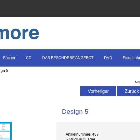
Bücher
CD
DAS BESONDERE ANGEBOT
DVD
Eisenbah
ign 5
Art
Vorheriger
Zurück z
Design 5
Artikelnummer: 487
5 Stück auf Lager