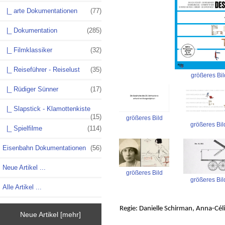
|_ arte Dokumentationen
(77)
|_ Dokumentation
(285)
|_ Filmklassiker
(32)
|_ Reiseführer - Reiselust
(35)
größeres Bil
|_ Rüdiger Sünner
(17)
|_ Slapstick - Klamottenkiste
(15)
größeres Bild
größeres Bil
|_ Spielfilme
(114)
Eisenbahn Dokumentationen
(56)
Neue Artikel ...
größeres Bild
größeres Bil
Alle Artikel ...
Regie: Danielle Schirman, Anna-Céli
Neue Artikel [mehr]