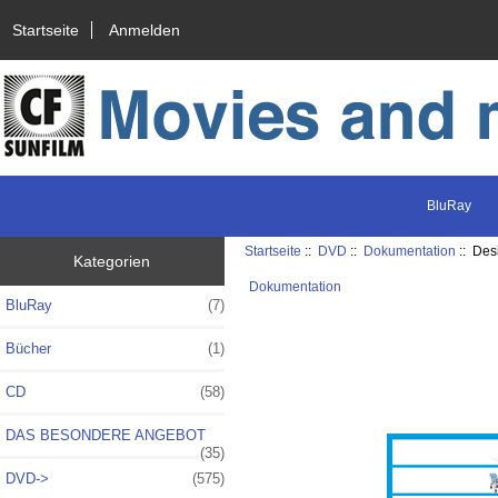
Startseite
Anmelden
BluRay
Startseite
::
DVD
::
Dokumentation
:: Des
Kategorien
Dokumentation
BluRay
(7)
Bücher
(1)
CD
(58)
DAS BESONDERE ANGEBOT
(35)
DVD
->
(575)