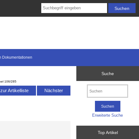
n Dokumentationen
Suche
ikel 106/285
ur Artikelliste
Nächster
Erweiterte Suche
Top Artikel