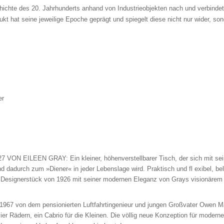
ichte des 20. Jahrhunderts anhand von Industrieobjekten nach und verbindet
kt hat seine jeweilige Epoche geprägt und spiegelt diese nicht nur wider, so
er
ON EILEEN GRAY: Ein kleiner, höhenverstellbarer Tisch, der sich mit sein
d dadurch zum »Diener« in jeder Lebenslage wird. Praktisch und fl exibel, bel
s Designerstück von 1926 mit seiner modernen Eleganz von Grays visionärem 
von dem pensionierten Luftfahrtingenieur und jungen Großvater Owen Macl
er Rädern, ein Cabrio für die Kleinen. Die völlig neue Konzeption für moderne 