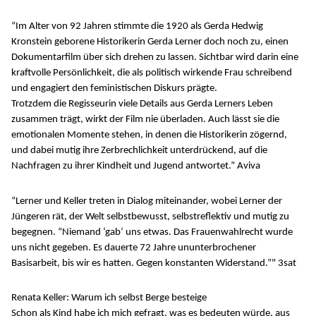
“Im Alter von 92 Jahren stimmte die 1920 als Gerda Hedwig
Kronstein geborene Historikerin Gerda Lerner doch noch zu, einen
Dokumentarfilm über sich drehen zu lassen. Sichtbar wird darin eine
kraftvolle Persönlichkeit, die als politisch wirkende Frau schreibend
und engagiert den feministischen Diskurs prägte.
Trotzdem die Regisseurin viele Details aus Gerda Lerners Leben
zusammen trägt, wirkt der Film nie überladen. Auch lässt sie die
emotionalen Momente stehen, in denen die Historikerin zögernd,
und dabei mutig ihre Zerbrechlichkeit unterdrückend, auf die
Nachfragen zu ihrer Kindheit und Jugend antwortet.” Aviva
“Lerner und Keller treten in Dialog miteinander, wobei Lerner der
Jüngeren rät, der Welt selbstbewusst, selbstreflektiv und mutig zu
begegnen. “Niemand ‘gab’ uns etwas. Das Frauenwahlrecht wurde
uns nicht gegeben. Es dauerte 72 Jahre ununterbrochener
Basisarbeit, bis wir es hatten. Gegen konstanten Widerstand.”" 3sat
Renata Keller: Warum ich selbst Berge besteige
Schon als Kind habe ich mich gefragt, was es bedeuten würde, aus