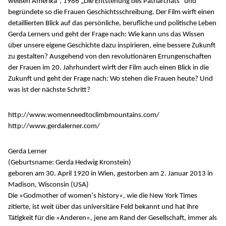
weißen Amerika“, 1986 „Die Entstehung des Patriarchats“ und
begründete so die Frauen Geschichtsschreibung. Der Film wirft einen
detaillierten Blick auf das persönliche, berufliche und politische Leben
Gerda Lerners und geht der Frage nach: Wie kann uns das Wissen
über unsere eigene Geschichte dazu inspirieren, eine bessere Zukunft
zu gestalten? Ausgehend von den revolutionären Errungenschaften
der Frauen im 20. Jahrhundert wirft der Film auch einen Blick in die
Zukunft und geht der Frage nach: Wo stehen die Frauen heute? Und
was ist der nächste Schritt?
http://www.womenneedtoclimbmountains.com/
http://www.gerdalerner.com/
Gerda Lerner
(Geburtsname: Gerda Hedwig Kronstein)
geboren am 30. April 1920 in Wien, gestorben am 2. Januar 2013 in
Madison, Wisconsin (USA)
Die »Godmother of women‘s history«, wie die New York Times
zitierte, ist weit über das universitäre Feld bekannt und hat ihre
Tätigkeit für die »Anderen«, jene am Rand der Gesellschaft, immer als