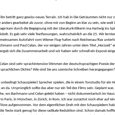
 betritt ganz gewiss neues Terrain. Ich hab in Die Geträumten nicht nur 
 anders gearbeitet als zuvor, ohne mir von Beginn an klar zu sein, wie weit
rlage kam durch die Begegnung mit der Literaturkritikerin Ina Hartwig ins Spie
kelt. Es gab sehr viele Textfassungen, wahrscheinlich an die 25. Wir lernte
gemeinsamen Autofahrt vom Wiener Flug-hafen nach Reichenau/Rax unterhi
hmann und Paul Celan, der vor einigen Jahren unter dem Titel „Herzzeit“ er
rgab sich die Zusammenarbeit und wir haben sehr schnell ein Exposé einge
lan sind sehr sprachintensive Stimmen der deutschsprachigen Poesie der N
r sprachlichen Dichte? Wie sind Sie ans szenische Schreiben herangegangen?
t unbedingt Schauspieler) Sprecher spielen, die in einem Tonstudio für ein
 da. Ursprünglich sollte das aber nur ein Teil des Films sein. Geplant war
ehe, wo Bachmann und Celan gelebt haben – nicht dokumentarisch im Haus
. In Paris, in München, in Zürich, in Rom. Ich war zunächst noch eher auf ei
nd Töne aufgenommen. Vor dem eigentlichen Dreh mit den Schauspielern hab
e Texte stark genug für diese radikale Reduktion sind. Schon damals hoffte