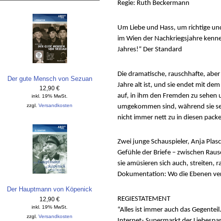
Regie: Ruth Beckermann
Um Liebe und Hass, um richtige un
im Wien der Nachkriegsjahre kennen
Jahres!“ Der Standard
Die dramatische, rauschhafte, aber
Der gute Mensch von Sezuan
Jahre alt ist, und sie endet mit de
12,90 €
auf, in ihm den Fremden zu sehen u
inkl. 19% MwSt.
zzgl.
Versandkosten
umgekommen sind, während sie selbst
nicht immer nett zu in diesen pack
Zwei junge Schauspieler, Anja Plas
Gefühle der Briefe – zwischen Rau
sie amüsieren sich auch, streiten,
Dokumentation: Wo die Ebenen ver
Der Hauptmann von Köpenick
REGIESTATEMENT
12,90 €
inkl. 19% MwSt.
“Alles ist immer auch das Gegenteil
zzgl.
Versandkosten
Internet- Supermarkt der Liebespar