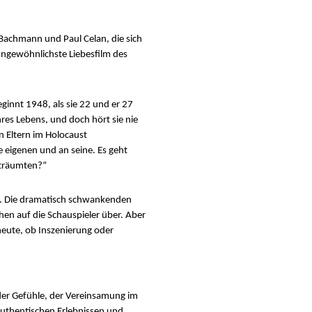
Bachmann und Paul Celan, die sich
ungewöhnlichste Liebesfilm des
innt 1948, als sie 22 und er 27
hres Lebens, und doch hört sie nie
n Eltern im Holocaust
e eigenen und an seine. Es geht
eträumten?“
en. Die dramatisch schwankenden
en auf die Schauspieler über. Aber
heute, ob Inszenierung oder
g der Gefühle, der Vereinsamung im
authentischen Erlebnissen und