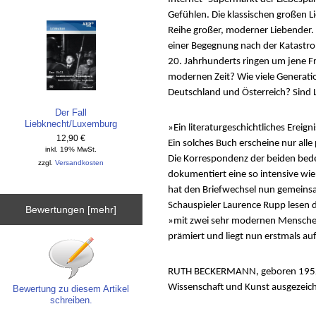
Gefühlen. Die klassischen großen L
Reihe großer, moderner Liebender. I
einer Begegnung nach der Katastrop
20. Jahrhunderts ringen um jene Fr
modernen Zeit? Wie viele Generati
Deutschland und Österreich? Sind
Der Fall
Liebknecht/Luxemburg
»Ein literaturgeschichtliches Ereig
12,90 €
Ein solches Buch erscheine nur all
inkl. 19% MwSt.
Die Korrespondenz der beiden bede
zzgl.
Versandkosten
dokumentiert eine so intensive wi
hat den Briefwechsel nun gemeinsam
Schauspieler Laurence Rupp lesen d
Bewertungen [mehr]
»mit zwei sehr modernen Menschen 
prämiert und liegt nun erstmals au
RUTH BECKERMANN, geboren 1952 in
Wissenschaft und Kunst ausgezeic
Bewertung zu diesem Artikel
schreiben.