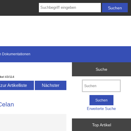
n Dokumentationen
Suche
ikel 43/114
ur Artikelliste
Nächster
Celan
Erweiterte Suche
Top Artikel