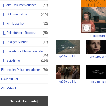
|_ arte Dokumentationen
(77)
|_ Dokumentation
(285)
|_ Filmklassiker
(32)
|_ Reiseführer - Reiselust
(35)
größeres Bil
|_ Rüdiger Sünner
(17)
|_ Slapstick - Klamottenkiste
(15)
größeres Bild
größeres Bil
|_ Spielfilme
(114)
Eisenbahn Dokumentationen
(56)
Neue Artikel ...
größeres Bild
größeres Bil
Alle Artikel ...
Neue Artikel [mehr]