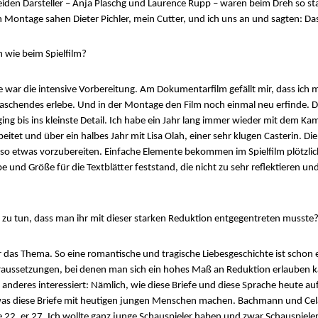
den Darsteller – Anja Plaschg und Laurence Rupp – waren beim Dreh so sta
 Montage sahen Dieter Pichler, mein Cutter, und ich uns an und sagten: Das
n wie beim Spielfilm?
war die intensive Vorbereitung. Am Dokumentarfilm gefällt mir, dass ich 
schendes erlebe. Und in der Montage den Film noch einmal neu erfinde. Da
ing bis ins kleinste Detail. Ich habe ein Jahr lang immer wieder mit dem
eitet und über ein halbes Jahr mit Lisa Olah, einer sehr klugen Casterin. D
, so etwas vorzubereiten. Einfache Elemente bekommen im Spielfilm plötzlich
be und Größe für die Textblätter feststand, die nicht zu sehr reflektieren und
e zu tun, dass man ihr mit dieser starken Reduktion entgegentreten musste
das Thema. So eine romantische und tragische Liebesgeschichte ist schon e
Voraussetzungen, bei denen man sich ein hohes Maß an Reduktion erlauben 
anderes interessiert: Nämlich, wie diese Briefe und diese Sprache heute a
was diese Briefe mit heutigen jungen Menschen machen. Bachmann und Celan
 22, er 27. Ich wollte ganz junge Schauspieler haben und zwar Schauspieler,