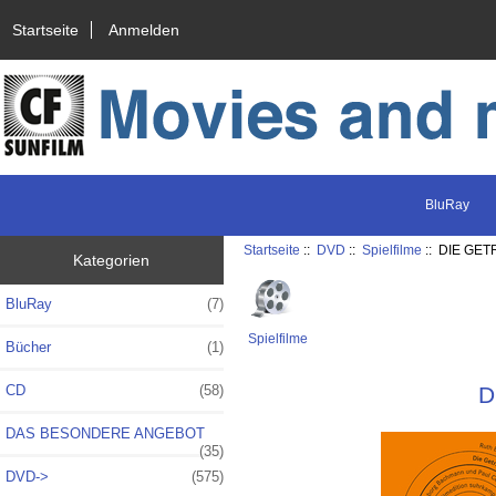
Startseite
Anmelden
BluRay
Startseite
::
DVD
::
Spielfilme
:: DIE GET
Kategorien
BluRay
(7)
Spielfilme
Bücher
(1)
CD
(58)
D
DAS BESONDERE ANGEBOT
(35)
DVD
->
(575)