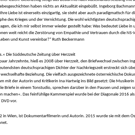
iebesgeschichten haben nichts an Aktualität eingebüßt. Ingeborg Bachmann
hre Liebe ist einerseits einzigartig, sie steht aber auch paradigmatisch für
he des Krieges und der Vernichtung. Die wohl wichtigsten deutschsprachig
agen, die ich mir selbst immer wieder gestellt habe: Was bedeutet Liebe i
onen weit reicht die Zerstörung von Empathie und Vertrauen durch die NS-I
 Leben und Kunst vereinbar?” Ruth Beckermann
nis.« Die Süddeutsche Zeitung über Herzzeit
e paar Jahrzehnte, hieß es 2008 über Herzzeit, den Briefwechsel zwischen 
utendsten deutschsprachigen Dichter der Nachkriegszeit erstreckt sich üb
e wechselhafte Beziehung. Die vielfach ausgezeichnete österreichische Do
 mit der Autorin und Kritikerin Ina Hartwig ins Bild gesetzt: Die Musikerin
ie Briefe in einem Tonstudio, sprechen darüber in den Pausen und zeigen s
machen«. Das feinfühlige Kammerspiel wurde bei der Diagonale 2016 als be
f DVD vor.
 Wien, ist Dokumentarfilmerin und Autorin. 2015 wurde sie mit dem Öst
hnet.