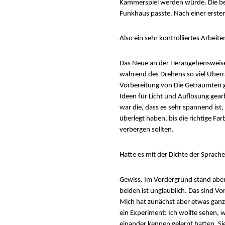
Kammerspiel werden würde. Die bei
Funkhaus passte. Nach einer ersten
Also ein sehr kontrolliertes Arbeite
Das Neue an der Herangehensweise 
während des Drehens so viel Überra
Vorbereitung von Die Geträumten g
Ideen für Licht und Auflösung gearb
war die, dass es sehr spannend ist
überlegt haben, bis die richtige Far
verbergen sollten.
Hatte es mit der Dichte der Sprach
Gewiss. Im Vordergrund stand aber 
beiden ist unglaublich. Das sind 
Mich hat zunächst aber etwas ganz 
ein Experiment: Ich wollte sehen, 
einander kennen gelernt hatten. Sie