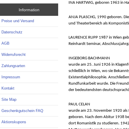
INA HARTWIG, geboren 1963 in Hambu
Information
ANJA PLASCHG, 1990 geboren. Die M
Preise und Versand
und Theaterbereich als Komponistin
Datenschutz
LAURENCE RUPP 1987 in Wien gebor
AGB
Reinhardt Seminar, Abschlussjahrg
Widerrufsrecht
INGEBORG BACHMANN
wurde am 25. Juni 1926 in Klagenfu
Zahlungsarten
schließlich in Wien, wo sie Bekann
Impressum
Existentialphilosophie. Anschließe
Rundfunkarbeit wurde. Die Freundsc
Kontakt
der bedeutendsten deutschsprachig
Site Map
PAUL CELAN
wurde am 23. November 1920 als Pa
Geschenkgutschein FAQ
geboren. Nach dem Abitur 1938 beg
Aktionskupons
dort Romanistik zu studieren. 1942