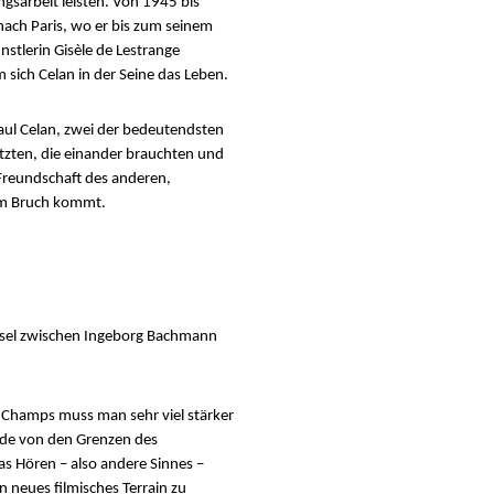
sarbeit leisten. Von 1945 bis
 nach Paris, wo er bis zum seinem
stlerin Gisèle de Lestrange
 sich Celan in der Seine das Leben.
aul Celan, zwei der bedeutendsten
etzten, die einander brauchten und
 Freundschaft des anderen,
um Bruch kommt.
chsel zwischen Ingeborg Bachmann
-Champs muss man sehr viel stärker
Rede von den Grenzen des
as Hören – also andere Sinnes –
neues filmisches Terrain zu