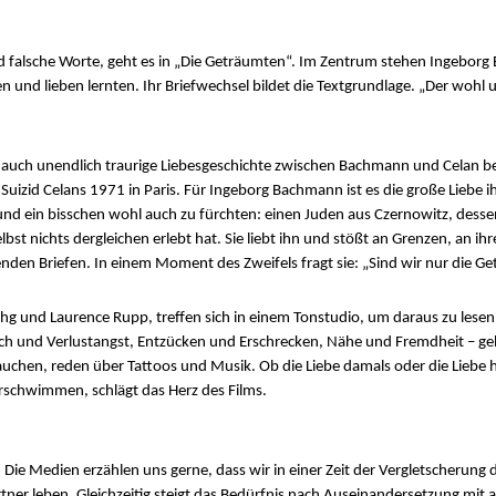
d falsche Worte, geht es in „Die Geträumten“. Im Zentrum stehen Ingeborg 
 und lieben lernten. Ihr Briefwechsel bildet die Textgrundlage. „Der wohl 
 auch unendlich traurige Liebesgeschichte zwischen Bachmann und Celan beg
m Suizid Celans 1971 in Paris. Für Ingeborg Bachmann ist es die große Liebe i
nd ein bisschen wohl auch zu fürchten: einen Juden aus Czernowitz, desse
 nichts dergleichen erlebt hat. Sie liebt ihn und stößt an Grenzen, an ihr
enden Briefen. In einem Moment des Zweifels fragt sie: „Sind wir nur die G
chg und Laurence Rupp, treffen sich in einem Tonstudio, um daraus zu les
sch und Verlustangst, Entzücken und Erschrecken, Nähe und Fremdheit – geh
 rauchen, reden über Tattoos und Musik. Ob die Liebe damals oder die Liebe 
schwimmen, schlägt das Herz des Films.
. Die Medien erzählen uns gerne, dass wir in einer Zeit der Vergletscherun
tner leben. Gleichzeitig steigt das Bedürfnis nach Auseinandersetzung mit 