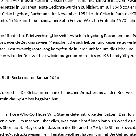
 bis 1944 musste Celan in verschiedenen rumänischen Arbeitslagern Zwang
ersetzer in Bukarest, erste Gedichte wurden publiziert. Im Juli 1948 zog er
e Celan Ingeborg Bachmann. Im November 1951 lernte Celan in Paris die Kün
ratete. 1955 kam ihr gemeinsamer Sohn Eric zur Welt. Im Frühjahr 1970 nahm
röffentlichte Briefwechsel „Herzzeit“ zwischen Ingeborg Bachmann und P
 bewegende Zeugnis zweier Menschen, die sich liebten und gegenseitig verl
en. Fast zwanzig Jahre lang kämpfen sie in ihren Briefen um die Liebe und
mmer wird der Briefwechsel wiederaufgenommen – bis es 1961 endgültig z
mit Ruth Beckermann, Januar 2016
 die sich in Die Geträumten, ihrer filmischen Annäherung an den Briefwe
rrain des Spielfilms begeben hat.
 Film Those Who Go Those Who Stay endete mit folge den Sätzen: Das Hors
 man einen Film machen, über alles, was man nicht filmen kann. Es war die 
berhaupt. Mag es sein, dass nun der literarische Text, die Stimme bzw. d
he Ausdrucksweisen – ein Fenster geöffnet haben, um mit Die Geträumten 