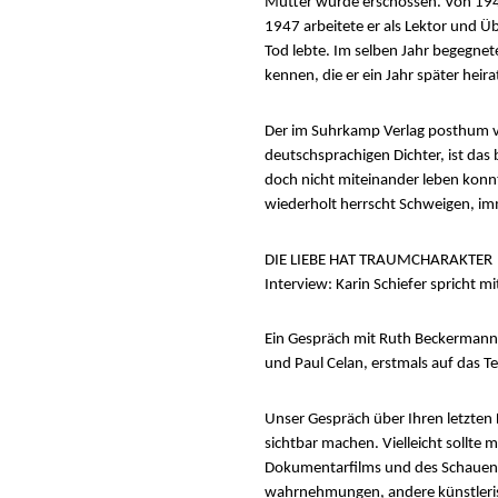
Mutter wurde erschossen. Von 1942
1947 arbeitete er als Lektor und Üb
Tod lebte. Im selben Jahr begegnet
kennen, die er ein Jahr später hei
Der im Suhrkamp Verlag posthum ve
deutschsprachigen Dichter, ist das
doch nicht miteinander leben konnt
wiederholt herrscht Schweigen, i
DIE LIEBE HAT TRAUMCHARAKTER
Interview: Karin Schiefer spricht 
Ein Gespräch mit Ruth Beckermann,
und Paul Celan, erstmals auf das Te
Unser Gespräch über Ihren letzten
sichtbar machen. Vielleicht sollte
Dokumentarfilms und des Schauens ü
wahrnehmungen, andere künstlerisc