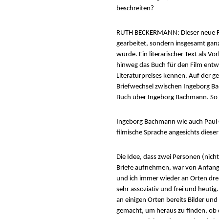
beschreiten?
RUTH BECKERMANN: Dieser neue Film
gearbeitet, sondern insgesamt ganz
würde. Ein literarischer Text als Vo
hinweg das Buch für den Film entwic
Literaturpreises kennen. Auf der 
Briefwechsel zwischen Ingeborg Bac
Buch über Ingeborg Bachmann. So e
Ingeborg Bachmann wie auch Paul Ce
filmische Sprache angesichts diese
Die Idee, dass zwei Personen (nich
Briefe aufnehmen, war von Anfang an
und ich immer wieder an Orten dr
sehr assoziativ und frei und heutig
an einigen Orten bereits Bilder u
gemacht, um heraus zu finden, ob di