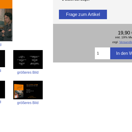
Frage zum Artikel
19,90 
inkl. 19% M
zzgl.
Versandk
d
d
größeres Bild
d
größeres Bild