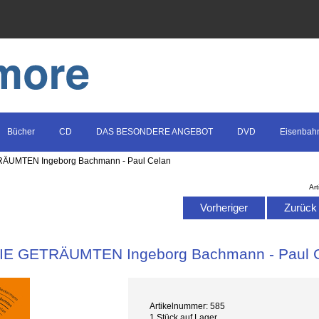
Bücher
CD
DAS BESONDERE ANGEBOT
DVD
Eisenbah
RÄUMTEN Ingeborg Bachmann - Paul Celan
Art
Vorheriger
Zurück z
IE GETRÄUMTEN Ingeborg Bachmann - Paul 
Artikelnummer: 585
1 Stück auf Lager