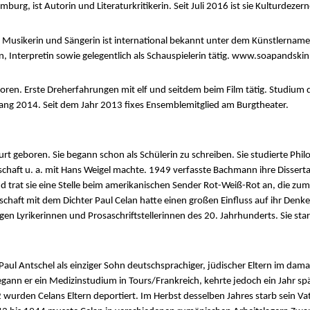
rg, ist Autorin und Literaturkritikerin. Seit Juli 2016 ist sie Kulturdezer
usikerin und Sängerin ist international bekannt unter dem Künstlernamen
, Interpretin sowie gelegentlich als Schauspielerin tätig. www.soapandski
en. Erste Dreherfahrungen mit elf und seitdem beim Film tätig. Studium 
ang 2014. Seit dem Jahr 2013 fixes Ensemblemitglied am Burgtheater.
rt geboren. Sie begann schon als Schülerin zu schreiben. Sie studierte Phil
tschaft u. a. mit Hans Weigel machte. 1949 verfasste Bachmann ihre Dissert
nd trat sie eine Stelle beim amerikanischen Sender Rot-Weiß-Rot an, die zu
haft mit dem Dichter Paul Celan hatte einen großen Einfluss auf ihr Denke
en Lyrikerinnen und Prosaschriftstellerinnen des 20. Jahrhunderts. Sie st
ul Antschel als einziger Sohn deutschsprachiger, jüdischer Eltern im dam
ann er ein Medizinstudium in Tours/Frankreich, kehrte jedoch ein Jahr s
 wurden Celans Eltern deportiert. Im Herbst desselben Jahres starb sein Vat