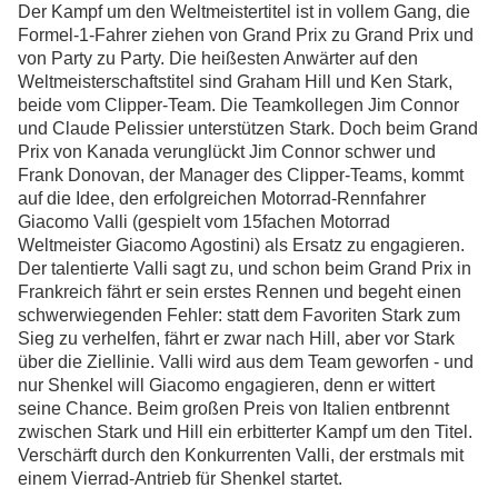
Der Kampf um den Weltmeistertitel ist in vollem Gang, die
Formel-1-Fahrer ziehen von Grand Prix zu Grand Prix und
von Party zu Party. Die heißesten Anwärter auf den
Weltmeisterschaftstitel sind Graham Hill und Ken Stark,
beide vom Clipper-Team. Die Teamkollegen Jim Connor
und Claude Pelissier unterstützen Stark. Doch beim Grand
Prix von Kanada verunglückt Jim Connor schwer und
Frank Donovan, der Manager des Clipper-Teams, kommt
auf die Idee, den erfolgreichen Motorrad-Rennfahrer
Giacomo Valli (gespielt vom 15fachen Motorrad
Weltmeister Giacomo Agostini) als Ersatz zu engagieren.
Der talentierte Valli sagt zu, und schon beim Grand Prix in
Frankreich fährt er sein erstes Rennen und begeht einen
schwerwiegenden Fehler: statt dem Favoriten Stark zum
Sieg zu verhelfen, fährt er zwar nach Hill, aber vor Stark
über die Ziellinie. Valli wird aus dem Team geworfen - und
nur Shenkel will Giacomo engagieren, denn er wittert
seine Chance. Beim großen Preis von Italien entbrennt
zwischen Stark und Hill ein erbitterter Kampf um den Titel.
Verschärft durch den Konkurrenten Valli, der erstmals mit
einem Vierrad-Antrieb für Shenkel startet.