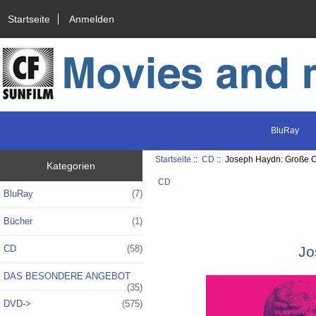
Startseite
Anmelden
BluRay
Startseite
::
CD
:: Joseph Haydn: Große 
Kategorien
CD
BluRay
(7)
Bücher
(1)
CD
(58)
Jo
DAS BESONDERE ANGEBOT
(35)
DVD->
(575)