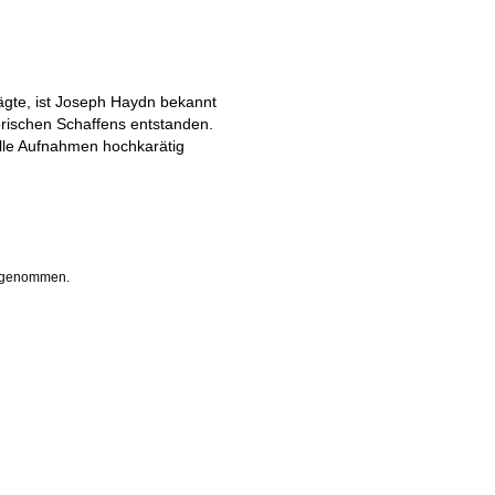
ägte, ist Joseph Haydn bekannt
orischen Schaffens entstanden.
alle Aufnahmen hochkarätig
ufgenommen.