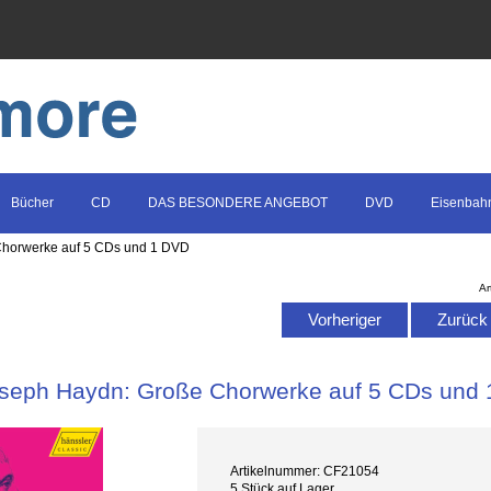
Bücher
CD
DAS BESONDERE ANGEBOT
DVD
Eisenbah
Chorwerke auf 5 CDs und 1 DVD
Ar
Vorheriger
Zurück z
seph Haydn: Große Chorwerke auf 5 CDs und
Artikelnummer: CF21054
5 Stück auf Lager