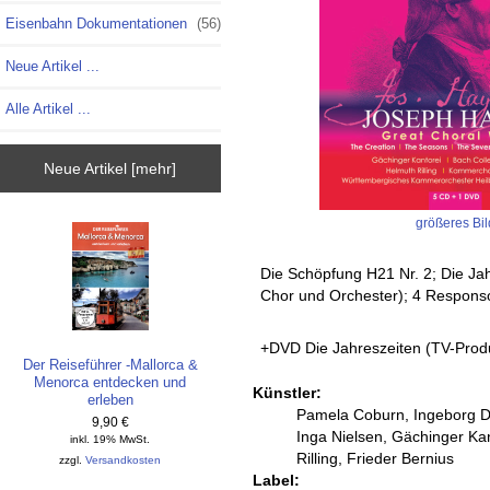
Eisenbahn Dokumentationen
(56)
Neue Artikel ...
Alle Artikel ...
Neue Artikel [mehr]
größeres Bil
Die Schöpfung H21 Nr. 2; Die Jah
Chor und Orchester); 4 Responso
+DVD Die Jahreszeiten (TV-Produ
Der Reiseführer -Mallorca &
Menorca entdecken und
Künstler:
erleben
Pamela Coburn, Ingeborg D
9,90 €
Inga Nielsen, Gächinger Ka
inkl. 19% MwSt.
Rilling, Frieder Bernius
zzgl.
Versandkosten
Label: