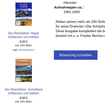
Hänssler
Aufnahmejahr ca.:
1981-1993
Neben seinen mehr als 100 Sinfo
für seine Oratorien »Die Schöpfu
Diese Ausgabe komplettiert die 
Der Reiseführer -Nepal
besetzt mit u. a. Frieder Bernius 
entdecken und erleben
9,90 €
inkl. 19% MwSt.
zzgl.
Versandkosten
Bewertung schreiben
Der Reiseführer -Schottland
entdecken und erleben
9,90 €
inkl. 19% MwSt.