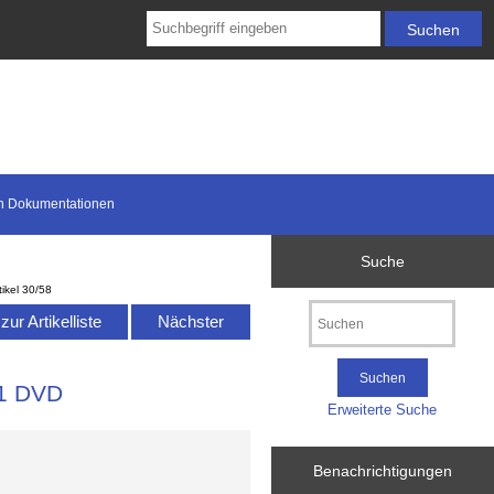
n Dokumentationen
Suche
tikel 30/58
ur Artikelliste
Nächster
 1 DVD
Erweiterte Suche
Benachrichtigungen