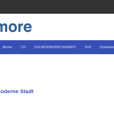
Bücher
CD
DAS BESONDERE ANGEBOT
DVD
Eisenbah
moderne Stadt