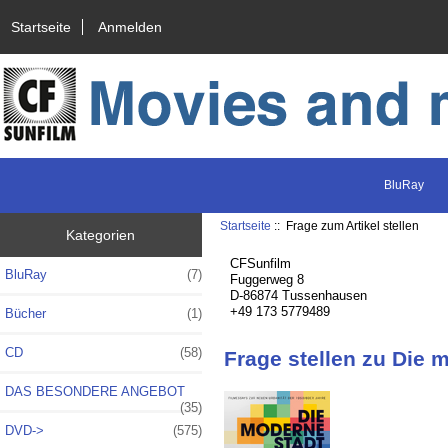
Startseite
Anmelden
BluRay
Startseite
:: Frage zum Artikel stellen
Kategorien
CFSunfilm
BluRay
(7)
Fuggerweg 8
D-86874 Tussenhausen
+49 173 5779489
Bücher
(1)
CD
(58)
Frage stellen zu Die 
DAS BESONDERE ANGEBOT
(35)
DVD->
(575)